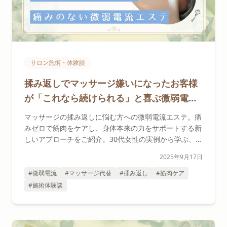
サロン施術・体験談
揉み返しでマッサージ嫌いになったお客様
が「これなら続けられる」と喜ぶ微弱電流
エステ
マッサージの揉み返しに悩む方への微弱電流エステ。痛
みゼロで筋肉をケアし、身体本来の力をサポートする新
しいアプローチをご紹介。30代女性の実例から学ぶ、優
しい施術の魅力。
2025年9月17日
#微弱電流
#マッサージ代替
#揉み返し
#筋肉ケア
#施術体験談