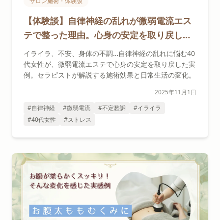
サロン施術・体験談
【体験談】自律神経の乱れが微弱電流エス
テで整った理由。心身の安定を取り戻した
40代の変化
イライラ、不安、身体の不調…自律神経の乱れに悩む40
代女性が、微弱電流エステで心身の安定を取り戻した実
例。セラピストが解説する施術効果と日常生活の変化。
2025年11月1日
#自律神経
#微弱電流
#不定愁訴
#イライラ
#40代女性
#ストレス