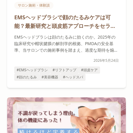
サロン施術・体験談
EMSヘッドブラシで顔のたるみケアは可
能？最新研究と頭皮筋アプローチをセラピ
ストが解説
EMSヘッドブラシは顔のたるみに効くのか。2025年の
臨床研究や帽状腱膜の解剖学的根拠、PMDAの安全基
準、当サロンでの施術事例を踏まえ、過度な期待を煽ら
ずセラピスト視点で正直に解説します。
2026年5月24日
#EMSヘッドブラシ
#リフトアップ
#頭皮ケア
#顔のたるみ
#美容機器
#ヘッドスパ