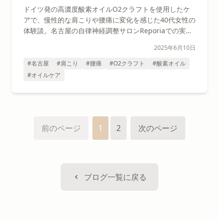
ドイツ発の高濃度酸素オイルO2クラフトを使用したケ
アで、慢性的な肩こりや腰痛に変化を感じた40代女性の
体験談。名古屋の自律神経調整サロンReporiaでの実際
の使用感と効果を詳しくご紹介します。
2025年6月10日
#名古屋
#肩こり
#腰痛
#O2クラフト
#酸素オイル
#オイルケア
前のページ
1
2
次のページ
ブログ一覧に戻る