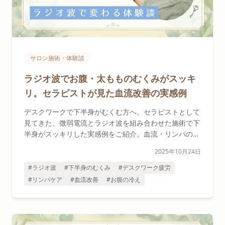
サロン施術・体験談
ラジオ波でお腹・太もものむくみがスッキ
リ。セラピストが見た血流改善の実感例
デスクワークで下半身がむくむ方へ。セラピストとして
見てきた、微弱電流とラジオ波を組み合わせた施術で下
半身がスッキリした実感例をご紹介。血流・リンパの科
学的メカニズムと効果的なセルフケアも解説します。
2025年10月24日
#ラジオ波
#下半身のむくみ
#デスクワーク疲労
#リンパケア
#血流改善
#お腹の冷え