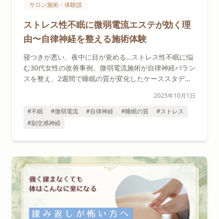
サロン施術・体験談
ストレス性不眠に微弱電流エステが効く理
由〜自律神経を整える施術体験
寝つきが悪い、夜中に目が覚める…ストレス性不眠に悩
む30代女性の改善事例。微弱電流施術が自律神経バラン
スを整え、2週間で睡眠の質が変化したケーススタディ
をセラピストが解説。
2025年10月1日
#不眠
#微弱電流
#自律神経
#睡眠の質
#ストレス
#副交感神経