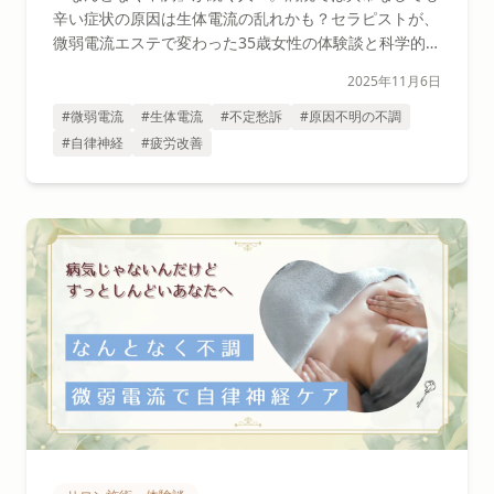
辛い症状の原因は生体電流の乱れかも？セラピストが、
微弱電流エステで変わった35歳女性の体験談と科学的な
仕組みを解説します。
2025年11月6日
#微弱電流
#生体電流
#不定愁訴
#原因不明の不調
#自律神経
#疲労改善