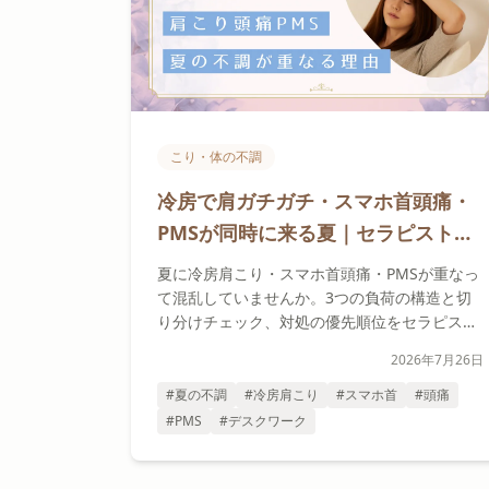
こり・体の不調
冷房で肩ガチガチ・スマホ首頭痛・
PMSが同時に来る夏｜セラピストが
教える不調の切り分けと対処の順番
夏に冷房肩こり・スマホ首頭痛・PMSが重なっ
て混乱していませんか。3つの負荷の構造と切
り分けチェック、対処の優先順位をセラピスト
が解説します。
2026年7月26日
#夏の不調
#冷房肩こり
#スマホ首
#頭痛
#PMS
#デスクワーク