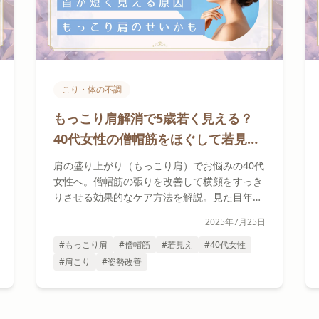
こり・体の不調
もっこり肩解消で5歳若く見える？
40代女性の僧帽筋をほぐして若見え
効果
肩の盛り上がり（もっこり肩）でお悩みの40代
女性へ。僧帽筋の張りを改善して横顔をすっき
りさせる効果的なケア方法を解説。見た目年
齢-5歳を目指す実践的なアドバイスをご紹介し
2025年7月25日
ます。
#もっこり肩
#僧帽筋
#若見え
#40代女性
#肩こり
#姿勢改善