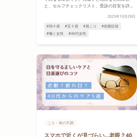
と、セルフチェックリスト、受診の目安を詳し
く解説。早期発見で重症化を防ぎましょう。
2025年10月29日
#四十肩
#五十肩
#肩こり
#初期症状
#働く女性
#40代女性
こり・体の不調
スマホで近くが見づらい…老眼？40