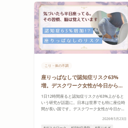
こり・体の不調
座りっぱなしで認知症リスク63%
増。デスクワーク女性が今日から始
める30分ルールと8000歩習慣
1日12時間座ると認知症リスクが63%上がると
いう研究が話題に。日本は世界でも特に座位時
間が長い国です。デスクワーク女性が今日から
始められる『30分ルール』『8000歩・週1〜2
2026年5月23日
日』を、無理なく続けるコツとセラピスト視点
でやさしく解説します。
#デスクワーク
#認知症予防
#座りすぎ