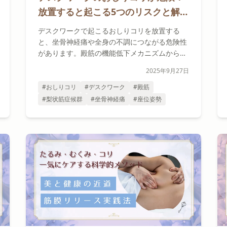
放置すると起こる5つのリスクと解消
法
デスクワークで起こるおしりコリを放置する
と、坐骨神経痛や全身の不調につながる危険性
があります。殿筋の機能低下メカニズムから段
階的な解消法まで、専門家が詳しく解説しま
2025年9月27日
す。
#おしりコリ
#デスクワーク
#殿筋
#梨状筋症候群
#坐骨神経痛
#座位姿勢