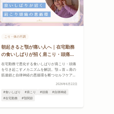
こり・体の不調
朝起きると顎が痛い人へ｜在宅勤務
の食いしばりが招く肩こり・頭痛の
自律神経連鎖を解説
在宅勤務で悪化する食いしばりが肩こり・頭痛
を引き起こすメカニズムを解説。顎→首→肩の
筋連鎖と自律神経の悪循環を断つセルフケアを
セラピスト視点で紹介します。
2026年6月22日
#食いしばり
#肩こり
#頭痛
#自律神経
#在宅勤務
#顎関節