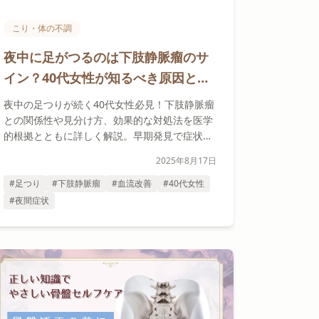
こり・体の不調
夜中に足がつるのは下肢静脈瘤のサ
イン？40代女性が知るべき原因と見
分け方
夜中の足つりが続く40代女性必見！下肢静脈瘤
との関係性や見分け方、効果的な対処法を医学
的根拠とともに詳しく解説。早期発見で症状改
善を目指しましょう。
2025年8月17日
#足つり
#下肢静脈瘤
#血流改善
#40代女性
#夜間症状