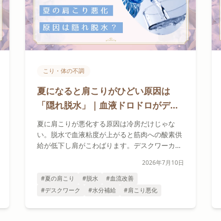
こり・体の不調
夏になると肩こりがひどい原因は
「隠れ脱水」｜血液ドロドロがデス
クワーク肩を悪化させる仕組みと対
夏に肩こりが悪化する原因は冷房だけじゃな
策5選
い。脱水で血液粘度が上がると筋肉への酸素供
給が低下し肩がこわばります。デスクワーカー
向けの水分補給と対策5選を解説。
2026年7月10日
#夏の肩こり
#脱水
#血流改善
#デスクワーク
#水分補給
#肩こり悪化