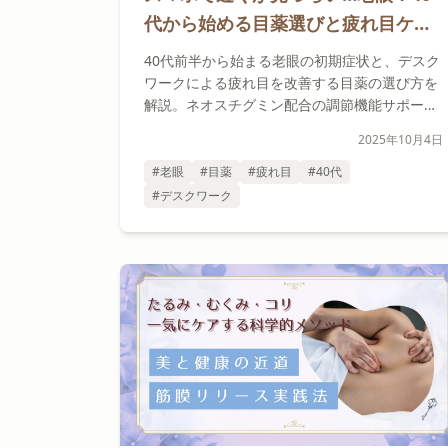
代から始める目薬選びと疲れ目ケア5
つのポイント
40代前半から始まる老眼の初期症状と、デスク
ワークによる疲れ目を改善する目薬の選び方を
解説。ネオスチグミン配合の調節機能サポート
効果や、ビタミンB12・タウリンの働き、20-
2025年10月4日
20-20ルールなど科学的根拠に基づいたケア方
法をご紹介します。
#老眼
#目薬
#疲れ目
#40代
#デスクワーク