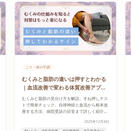
こり・体の不調
むくみと脂肪の違いは押すとわかる
｜血流改善で変わる体質改善アプロ
ーチ
むくみと脂肪の見分け方を解説。すね押しテス
トで簡単チェック。自律神経と血流から根本改
善する方法、病院受診の目安まで詳しく紹介し
ます。
2025年12月4日
#むくみ
#血流改善
#自律神経
#下半身太り