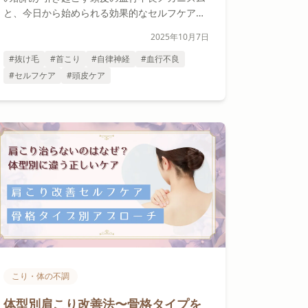
と、今日から始められる効果的なセルフケア方
法をセラピストの視点から詳しくご紹介しま
2025年10月7日
す。
#抜け毛
#首こり
#自律神経
#血行不良
#セルフケア
#頭皮ケア
こり・体の不調
体型別肩こり改善法〜骨格タイプを