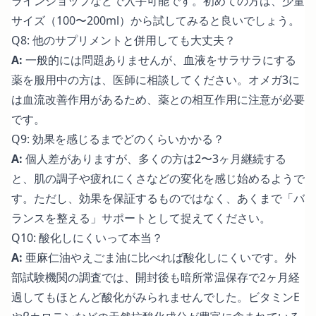
ラインショップなどで入手可能です。初めての方は、少量
サイズ（100〜200ml）から試してみると良いでしょう。
Q8: 他のサプリメントと併用しても大丈夫？
A:
一般的には問題ありませんが、血液をサラサラにする
薬を服用中の方は、医師に相談してください。オメガ3に
は血流改善作用があるため、薬との相互作用に注意が必要
です。
Q9: 効果を感じるまでどのくらいかかる？
A:
個人差がありますが、多くの方は2〜3ヶ月継続する
と、肌の調子や疲れにくさなどの変化を感じ始めるようで
す。ただし、効果を保証するものではなく、あくまで「バ
ランスを整える」サポートとして捉えてください。
Q10: 酸化しにくいって本当？
A:
亜麻仁油やえごま油に比べれば酸化しにくいです。外
部試験機関の調査では、開封後も暗所常温保存で2ヶ月経
過してもほとんど酸化がみられませんでした。ビタミンE