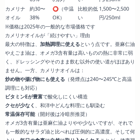
カメリナ
約30〜
⭕（中温
比較的低
1,500〜2,500
オイル
38%
OK）
い
円/250ml
※価格は2025年の一般的な市場価格です
カメリナオイルが「続けやすい」理由
最大の特徴は、
加熱調理に使える
という点です。亜麻仁油
やえごま油は、オメガ3含有量は高いものの熱に非常に弱
く、ドレッシングやそのまま飲む以外の使い道がほぼあり
ません。一方、カメリナオイルは：
炒め物や揚げ物にも使える
（発煙点は240〜245℃と高温
調理にも対応）
ビタミンEが豊富
で酸化しにくい構造
クセが少なく
、和洋中どんな料理にも馴染む
常温保存可能
（開封後は冷暗所推奨）
オメガ3含有量は亜麻仁油よりやや少ないですが、それで
も一般的なサラダ油と比べれば圧倒的に高濃度。そして何