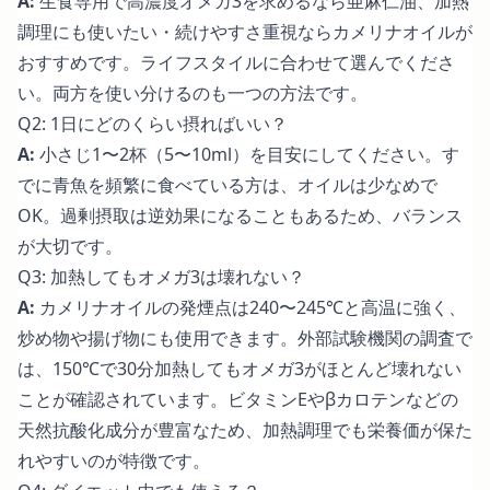
A:
生食専用で高濃度オメガ3を求めるなら亜麻仁油、加熱
調理にも使いたい・続けやすさ重視ならカメリナオイルが
おすすめです。ライフスタイルに合わせて選んでくださ
い。両方を使い分けるのも一つの方法です。
Q2: 1日にどのくらい摂ればいい？
A:
小さじ1〜2杯（5〜10ml）を目安にしてください。す
でに青魚を頻繁に食べている方は、オイルは少なめで
OK。過剰摂取は逆効果になることもあるため、バランス
が大切です。
Q3: 加熱してもオメガ3は壊れない？
A:
カメリナオイルの発煙点は240〜245℃と高温に強く、
炒め物や揚げ物にも使用できます。外部試験機関の調査で
は、150℃で30分加熱してもオメガ3がほとんど壊れない
ことが確認されています。ビタミンEやβカロテンなどの
天然抗酸化成分が豊富なため、加熱調理でも栄養価が保た
れやすいのが特徴です。