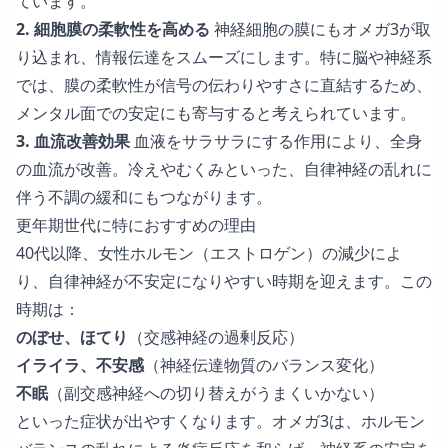
ています。
2. 細胞膜の柔軟性を高める
神経細胞の膜にもオメガ3が取
り込まれ、情報伝達をスムーズにします。特に脳や神経系
では、膜の柔軟性が信号の伝わりやすさに直結するため、
メンタル面での安定にも寄与すると考えられています。
3. 血流改善効果
血液をサラサラにする作用により、全身
の血流が改善。冷えやむくみといった、自律神経の乱れに
伴う不調の緩和にもつながります。
更年期世代に特におすすめの理由
40代以降、女性ホルモン（エストロゲン）の減少によ
り、自律神経が不安定になりやすい時期を迎えます。この
時期は：
のぼせ、ほてり
（交感神経の過剰反応）
イライラ、不安感
（神経伝達物質のバランス変化）
不眠
（副交感神経への切り替えがうまくいかない）
といった症状が出やすくなります。オメガ3は、ホルモン