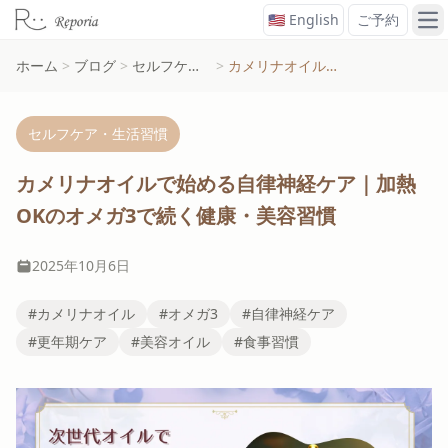
🇺🇸 English
ご予約
メ
ホーム
>
ブログ
>
セルフケア・生活習慣
>
カメリナオイルで始める自律神経ケア｜加熱OKのオメガ3で続く健康・美容習慣
セルフケア・生活習慣
カメリナオイルで始める自律神経ケア｜加熱
OKのオメガ3で続く健康・美容習慣
2025年10月6日
#カメリナオイル
#オメガ3
#自律神経ケア
#更年期ケア
#美容オイル
#食事習慣