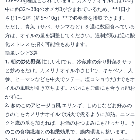
1.6〜2.0g程度とされています。カメリナオイルには100g
中に約32〜38gのオメガ3が含まれているため、**1日小
さじ1〜2杯（約5〜10g）**で必要量を摂取できます。
ただし、青魚（サバ、サンマなど）を週に数回食べている
方は、オイルの量を調整してください。過剰摂取は逆に酸
化ストレスを招く可能性もあります。
簡単レシピ3選
1. 朝の炒め野菜
忙しい朝でも、冷蔵庫の余り野菜をサッ
と炒めるだけ。カメリナオイル小さじ1で、キャベツ、人
参、ピーマンなどを中火でソテー。塩コショウだけでもオ
イルの風味が引き立ちます。パンにもご飯にも合う万能お
かずに。
2. きのこのアヒージョ風
エリンギ、しめじなどお好みの
きのこをカメリナオイルで弱火で煮るように加熱。ニンニ
クと鷹の爪を加えれば、お酒のおつまみにもぴったり。き
のこの食物繊維との相乗効果で、腸内環境も整います。