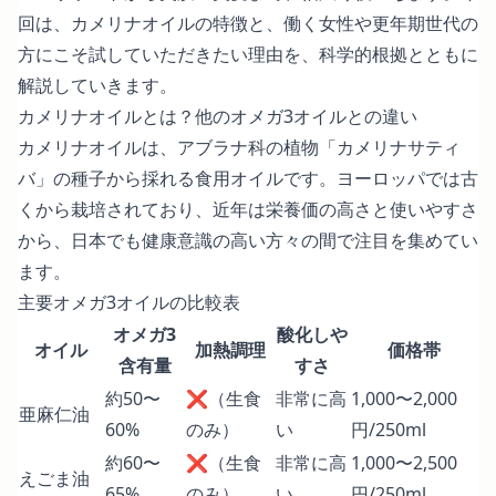
回は、カメリナオイルの特徴と、働く女性や更年期世代の
方にこそ試していただきたい理由を、科学的根拠とともに
解説していきます。
カメリナオイルとは？他のオメガ3オイルとの違い
カメリナオイルは、アブラナ科の植物「カメリナサティ
バ」の種子から採れる食用オイルです。ヨーロッパでは古
くから栽培されており、近年は栄養価の高さと使いやすさ
から、日本でも健康意識の高い方々の間で注目を集めてい
ます。
主要オメガ3オイルの比較表
オメガ3
酸化しや
オイル
加熱調理
価格帯
含有量
すさ
約50〜
❌（生食
非常に高
1,000〜2,000
亜麻仁油
60%
のみ）
い
円/250ml
約60〜
❌（生食
非常に高
1,000〜2,500
えごま油
65%
のみ）
い
円/250ml