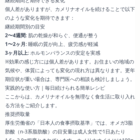
継続期間と期待できる変化
個人差がありますが、カメリナオイルを続けることで以下
のような変化を期待できます：
継続期間別の目安
2〜4週間
: 肌の乾燥が和らぐ、便通が整う
1〜2ヶ月
: 睡眠の質が向上、疲労感が軽減
3ヶ月以上
: ホルモンバランスの安定を実感
※効果の感じ方には個人差があります。お住まいの地域の
気候や、体質によっても変化の現れ方は異なります。更年
期症状が重い場合は、専門医への相談も検討しましょう。
実践的な使い方｜毎日続けられる簡単レシピ
ここからは、カメリナオイルを無理なく食生活に取り入れ
る方法をご紹介します。
推奨摂取量
厚生労働省の「
日本人の食事摂取基準
」では、オメガ3脂
肪酸（n-3系脂肪酸）の目安量は成人女性で1日あたり