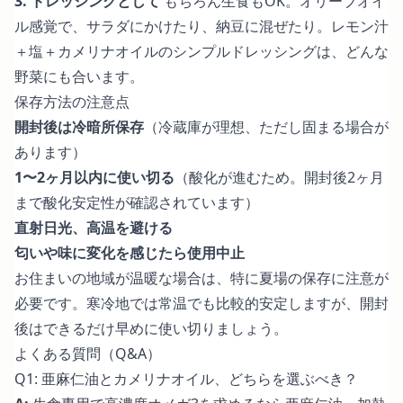
3. ドレッシングとして
もちろん生食もOK。オリーブオイ
ル感覚で、サラダにかけたり、納豆に混ぜたり。レモン汁
＋塩＋カメリナオイルのシンプルドレッシングは、どんな
野菜にも合います。
保存方法の注意点
開封後は冷暗所保存
（冷蔵庫が理想、ただし固まる場合が
あります）
1〜2ヶ月以内に使い切る
（酸化が進むため。開封後2ヶ月
まで酸化安定性が確認されています）
直射日光、高温を避ける
匂いや味に変化を感じたら使用中止
お住まいの地域が温暖な場合は、特に夏場の保存に注意が
必要です。寒冷地では常温でも比較的安定しますが、開封
後はできるだけ早めに使い切りましょう。
よくある質問（Q&A）
Q1: 亜麻仁油とカメリナオイル、どちらを選ぶべき？