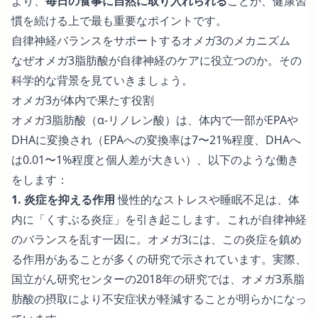
より、
毎日の食事に自然に取り入れられる
ことが、健康習
慣を続ける上で最も重要なポイントです。
自律神経バランスをサポートするオメガ3のメカニズム
なぜオメガ3脂肪酸が自律神経のケアに役立つのか。その
科学的な背景を見ていきましょう。
オメガ3が体内で果たす役割
オメガ3脂肪酸（α-リノレン酸）は、体内で一部がEPAや
DHAに変換され（EPAへの変換率は7〜21%程度、DHAへ
は0.01〜1%程度と個人差が大きい）、以下のような働き
をします：
1. 炎症を抑える作用
慢性的なストレスや睡眠不足は、体
内に「くすぶる炎症」を引き起こします。これが自律神経
のバランスを乱す一因に。オメガ3には、この炎症を鎮め
る作用があることが多くの研究で示されています。実際、
国立がん研究センターの2018年の研究では、オメガ3系脂
肪酸の摂取により不安症状が軽減することが明らかになっ