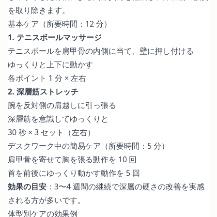
を取り除きます。
基本ケア（所要時間：12 分）
1. テニスボールマッサージ
テニスボールを肩甲骨の内側に当て、壁に押し付ける
ゆっくりと上下に動かす
各ポイント 1 分 × 左右
2. 深層筋ストレッチ
腕を反対側の肩越しに引っ張る
深層筋を意識してゆっくりと
30 秒 × 3 セット（左右）
デスクワーク中の簡易ケア（所要時間：5 分）
肩甲骨を寄せて胸を張る動作を 10 回
首を前後にゆっくり動かす動作を 5 回
効果の目安
：3〜4 週間の継続で深層の硬さの改善を実感
される方が多いです。
体型別ケアの効果例