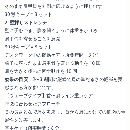
そのまま肩甲骨を外側に広げるように押し出す
30 秒キープ × 3 セット
2. 壁押しストレッチ
壁に手をつき、胸を開くように体重をかける
肩甲骨を寄せることを意識
30 秒キープ × 3 セット
デスクワーク中の簡易ケア（所要時間：3 分）
椅子に座ったまま肩甲骨を寄せる動作を 10 回
肩を大きく後ろに回す動作を 10 回
効果の目安
：2〜3 週間の継続で肩の重だるさの軽減を実
感される方が多いです。
【ウェーブタイプ】首〜肩ライン重点ケア
特徴に合わせたアプローチ
首の長さとなで肩を考慮し、首から肩にかけての筋肉の伸
展性を改善します。
基本ケア（所要時間：8 分）