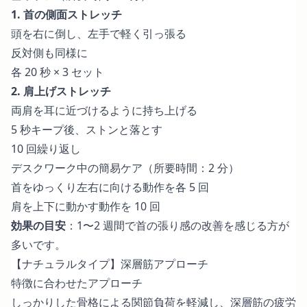
1. 首の側面ストレッチ
頭を右に倒し、左手で軽く引っ張る
反対側も同様に
各 20 秒 × 3 セット
2. 肩上げストレッチ
両肩を耳に近づけるように持ち上げる
5 秒キープ後、ストンと落とす
10 回繰り返し
デスクワーク中の簡易ケア（所要時間：2 分）
首をゆっくり左右に向ける動作を各 5 回
肩を上下に動かす動作を 10 回
効果の目安
：1〜2 週間で首の張り感の改善を感じる方が
多いです。
【ナチュラルタイプ】深層筋アプローチ
特徴に合わせたアプローチ
しっかりした骨格による関節負荷を軽減し、深層筋の疲労