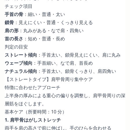
チェック項目
手首の骨
：細い・普通・太い
鎖骨
：見えにくい・普通・くっきり見える
肩の形
：丸みがある・なで肩・四角い
首の長さ
：短め・普通・長め
判定の目安
ストレート傾向
：手首太い、鎖骨見えにくい、肩に丸み
ウェーブ傾向
：手首細い、なで肩、首長め
ナチュラル傾向
：手首太い、鎖骨くっきり、肩四角い
【ストレートタイプ】肩甲骨周り集中ケア
特徴に合わせたアプローチ
上半身の厚みによる重心の偏りを調整し、肩甲骨周りの深
層筋をほぐします。
基本ケア（所要時間：10 分）
1. 肩甲骨はがしストレッチ
両手を肩の高さで前に伸ばし、手のひらを合わせる