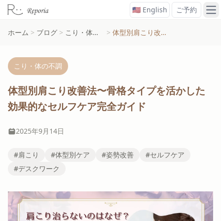
🇺🇸 English
ご予約
メ
ホーム
>
ブログ
>
こり・体の不調
>
体型別肩こり改善法〜骨格タイプを活かした効果的なセルフケア完全ガイド
こり・体の不調
体型別肩こり改善法〜骨格タイプを活かした
効果的なセルフケア完全ガイド
2025年9月14日
#肩こり
#体型別ケア
#姿勢改善
#セルフケア
#デスクワーク