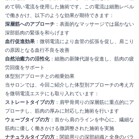
めて弱い電流を使用した施術です。この電流は細胞レベル
で働きかけ、以下のような効果が期待できます：
深層筋へのアプローチ
：表面的なマッサージでは届かない
深部筋肉の緊張を和らげます
血行促進効果
：微弱電流により血管の拡張を促し、肩こり
の原因となる血行不良を改善
自然治癒力の活性化
：細胞の新陳代謝を促進し、筋肉の疲
労回復をサポート
体型別アプローチとの相乗効果
当サロンでは、今回ご紹介した体型別アプローチの考え方
を微弱電流エステにも取り入れています：
ストレートタイプの方
：肩甲骨周りの深層筋に重点的にア
プローチし、筋肉の厚みに対応した施術を行います
ウェーブタイプの方
：首から肩のラインを中心に、繊細な
筋肉に優しく働きかける微調整された施術を実施
ナチュラルタイプの方
：関節周りの深部組織と全身のバラ