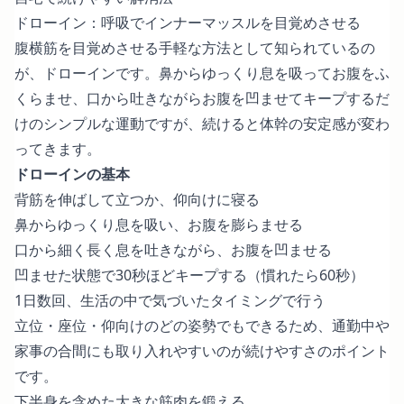
ドローイン：呼吸でインナーマッスルを目覚めさせる
腹横筋を目覚めさせる手軽な方法として知られているの
が、ドローインです。鼻からゆっくり息を吸ってお腹をふ
くらませ、口から吐きながらお腹を凹ませてキープするだ
けのシンプルな運動ですが、続けると体幹の安定感が変わ
ってきます。
ドローインの基本
背筋を伸ばして立つか、仰向けに寝る
鼻からゆっくり息を吸い、お腹を膨らませる
口から細く長く息を吐きながら、お腹を凹ませる
凹ませた状態で30秒ほどキープする（慣れたら60秒）
1日数回、生活の中で気づいたタイミングで行う
立位・座位・仰向けのどの姿勢でもできるため、通勤中や
家事の合間にも取り入れやすいのが続けやすさのポイント
です。
下半身を含めた大きな筋肉を鍛える