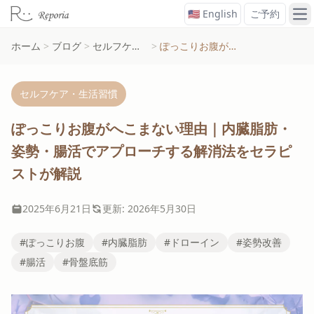
🇺🇸 English
ご予約
メ
ホーム
>
ブログ
>
セルフケア・生活習慣
>
ぽっこりお腹がへこまない理由｜内臓脂肪・姿勢・腸活でアプローチする解消法をセラピストが解説
セルフケア・生活習慣
ぽっこりお腹がへこまない理由｜内臓脂肪・
姿勢・腸活でアプローチする解消法をセラピ
ストが解説
2025年6月21日
更新: 2026年5月30日
#ぽっこりお腹
#内臓脂肪
#ドローイン
#姿勢改善
#腸活
#骨盤底筋