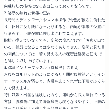
内臓脂肪の指標になる点は知っておくと安心です。
2. 姿勢の崩れと骨盤の歪み
長時間のデスクワークやスマホ操作で骨盤が後ろに倒れた
り、反対に反り腰になったりすると、内臓が本来の位置に
収まらず、下腹が前に押し出されて見えます。
脂肪が増えていなくても、姿勢の崩れだけで「お腹が出て
いる」状態になることは少なくありません。姿勢と見た目
の関係については、
若く見える人の秘密は姿勢と筋肉
で
も詳しく取り上げています。
3. 体幹インナーマッスル（腹横筋）の衰え
お腹をコルセットのようにぐるりと囲む腹横筋というイン
ナーマッスルが弱ると、内臓を支えきれずに下腹がふくら
んで見えます。
特に妊娠・出産を経験した方や、運動から長く離れている
方は、腹横筋に加えて骨盤底筋も弱くなりやすく、下腹の
ぽっこり感がより強く出る傾向があります。