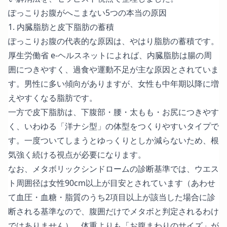
ぽっこりお腹がへこまない5つの本当の原因
1. 内臓脂肪と皮下脂肪の蓄積
ぽっこりお腹の代表的な原因は、やはり脂肪の蓄積です。
厚生労働省 e-ヘルスネット
によれば、内臓脂肪は腸の周
囲につきやすく、過食や運動不足が主な原因とされていま
す。男性に多い傾向がありますが、女性も中年期以降に増
えやすくなる脂肪です。
一方で皮下脂肪は、下腹部・腰・太もも・お尻につきやす
く、いわゆる「洋ナシ型」の体型をつくりやすいタイプで
す。一度ついてしまうとゆっくりとしか減らないため、根
気強く続ける視点が必要になります。
なお、
メタボリックシンドロームの診断基準
では、ウエス
ト周囲径は女性90cm以上が目安とされています（あわせ
て血圧・血糖・脂質のうち2項目以上が該当した場合に診
断される基準なので、腹囲だけでメタボと判定されるわけ
ではありません）。体重よりも「お腹まわりのサイズ」が