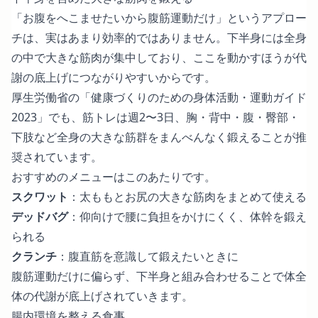
「お腹をへこませたいから腹筋運動だけ」というアプロー
チは、実はあまり効率的ではありません。下半身には全身
の中で大きな筋肉が集中しており、ここを動かすほうが代
謝の底上げにつながりやすいからです。
厚生労働省の
「健康づくりのための身体活動・運動ガイド
2023」
でも、筋トレは週2〜3日、胸・背中・腹・臀部・
下肢など全身の大きな筋群をまんべんなく鍛えることが推
奨されています。
おすすめのメニューはこのあたりです。
スクワット
：太ももとお尻の大きな筋肉をまとめて使える
デッドバグ
：仰向けで腰に負担をかけにくく、体幹を鍛え
られる
クランチ
：腹直筋を意識して鍛えたいときに
腹筋運動だけに偏らず、下半身と組み合わせることで体全
体の代謝が底上げされていきます。
腸内環境を整える食事