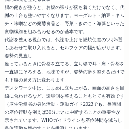
腸の働きが整うと、お腹の張りが落ち着くだけでなく、代
謝の土台も整いやすくなります。ヨーグルト・納豆・キム
チ・味噌などの発酵食品と、野菜・きのこ・海藻といった
食物繊維を組み合わせるのが基本です。
代謝を整える視点では、
代謝を上げる燃焼促進のツボ5選
もあわせて取り入れると、セルフケアの幅が広がります。
姿勢の見直し
座っているときに骨盤を立てる、立ち姿で耳・肩・骨盤を
一直線にそろえる。地味ですが、姿勢の癖を整えるだけで
も下腹の見え方は変わります。
デスクワーク中は、こまめに立ち上がる、画面の高さを目
線に合わせるなど、環境側を整えることもとても有効です
（
厚生労働省の身体活動・運動ガイド2023
でも、長時間
の座位行動を例えば30分ごとに中断することの重要性が
示されています。
WHOガイドライン
も座位時間を減らし
身体活動を増やすことを推奨しています）。